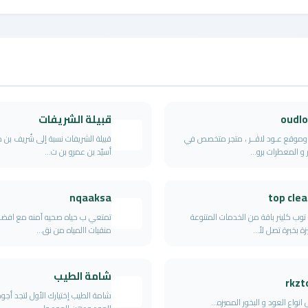
oudlo
قبيلة الشريفات
وموقع عـود لاڤــر ، متجر متخصص في
قبيلة الشريفات نسبة إلى شُريف بن جُ
 و المعطرات برو...
أسيّد بن عمرو بن ت...
nqaaksa
top cle
توب كلينر باقة من الخدمات المتنوعة
تمتعي ب حياه صحيه آمنه مع افضل 
ة بخبرة تصل لأ...
منقيات االمياه من نق...
شامة الطيب
rkzt
شامة الطيب إختيارك الأول لتجد أجود 
انواع العود و البخور المميزه...