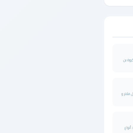
روة بن
فلاتر و
أنواع