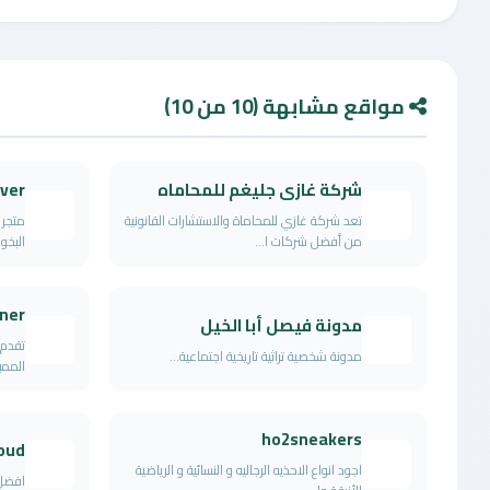
مواقع مشابهة (10 من 10)
شركة غازى جليغم للمحاماه
ver
تعد شركة غازي للمحاماة والاستشارات القانونية
متجر 
من أفضل شركات ا...
البخور
aner
مدونة فيصل أبا الخيل
تقدم 
مدونة شخصية تراثية تاريخية اجتماعية...
المميز
ho2sneakers
oud
اجود انواع الاحذيه الرجاليه و النسائية و الرياضية
افضل 