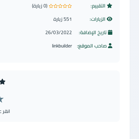
التقييم:
(0 زيارة)
0.0 من 5 نجوم
الزيارات:
551 زيارة
تاريخ الإضافة:
26/03/2022
صاحب الموقع:
linkbuilder
★
انقر 