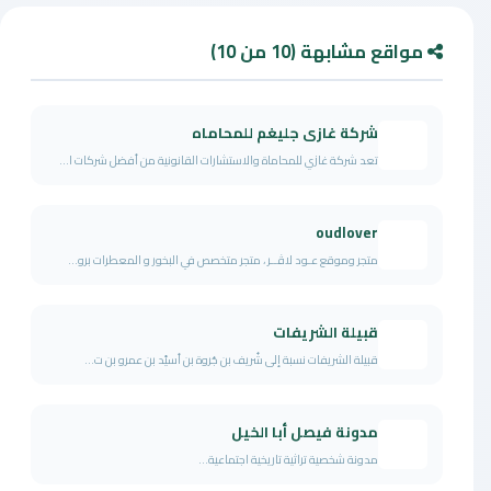
مواقع مشابهة (10 من 10)
شركة غازى جليغم للمحاماه
تعد شركة غازي للمحاماة والاستشارات القانونية من أفضل شركات ا...
oudlover
متجر وموقع عـود لاڤــر ، متجر متخصص في البخور و المعطرات برو...
قبيلة الشريفات
قبيلة الشريفات نسبة إلى شُريف بن جُروة بن أسيّد بن عمرو بن ت...
مدونة فيصل أبا الخيل
مدونة شخصية تراثية تاريخية اجتماعية...