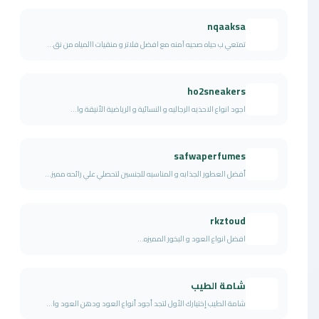
nqaaksa
تمتعي ب حياه صحيه آمنه مع افضل فلاتر و منقيات االمياه من نق...
ho2sneakers
اجود انواع الاحذيه الرجاليه و النسائية و الرياضية الأنيقة وا...
safwaperfumes
أفضل العطور الجذابه و المناسبه للجنسين لتحصلي علي رائحه مميز...
rkztoud
افضل انواع العود و البخور المميزه...
شامة الطيب
شامة الطيب إختيارك الأول لتجد أجود أنواع العود ودهن العود وا...