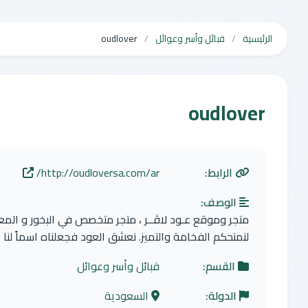
الرئيسية
قبائل وأسر وعوائل
oudlover
oudlover
الرابط:
http://oudloversa.com/ar/
الوصف:
متجر وموقع عـود لاڤــر ، متجر متخصص في البخور و المعطر
لنمنحكم الفخامة والتميز. نعشق العود فجعلناه اسماً لنا
القسم:
قبائل وأسر وعوائل
الدولة:
السعودية