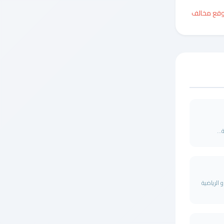
وقع مخالف
..
و الرياضية