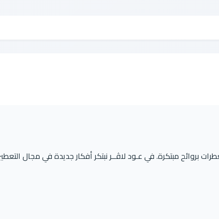
ات بروائح مبتكرة. في عـود لاڤــر نبتكر أفكار جديدة في مجال التعطير