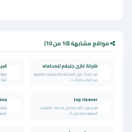
مواقع مشابهة (10 من 10)
شركة غازى جليغم للمحاماه
قبي
تعد شركة غازي للمحاماة والاستشارات القانونية
قبيلة
من أفضل شركات ا...
أسيّد
ksa
top cleaner
تقدم توب كلينر باقة من الخدمات المتنوعة
تمتعي
المميزة بخبرة تصل لأ...
منقيا