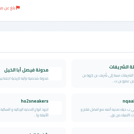
بلغ عن م
لة الشريفات
مدونة فيصل أبا الخيل
 الشريفات نسبة إلى شُريف بن جُروة بن
مدونة شخصية تراثية تاريخية اجتماعية.
 بن عمرو بن ت...
ho2sneakers
nqaa
 ب حياه صحيه آمنه مع افضل فلاتر و
اجود انواع الاحذيه الرجاليه و النسائية 
ت االمياه من نق...
الأنيقة وا...