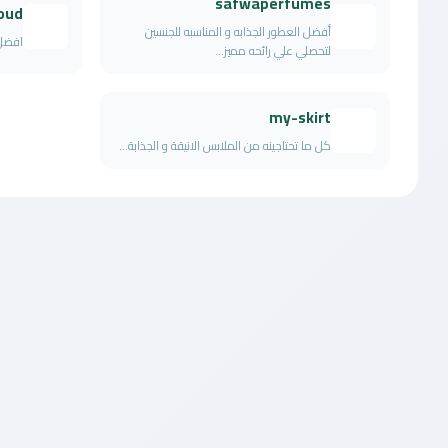
safwaperfumes
oud
أفضل العطور الجذابه و المناسبه للجنسين
افضل 
لتحصلي علي رائحه مميز...
my-skirt
كل ما تحتاجينه من الملابس الانيقة و الجذابة...