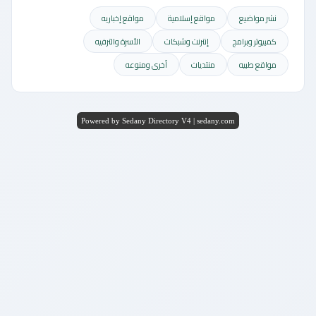
نشر مواضيع
مواقع إسلامية
مواقع إخباريه
كمبيوتر وبرامج
إنترنت وشبكات
الأسرة والترفيه
مواقع طبيه
منتديات
أخرى ومنوعه
Powered by Sedany Directory V4 | sedany.com