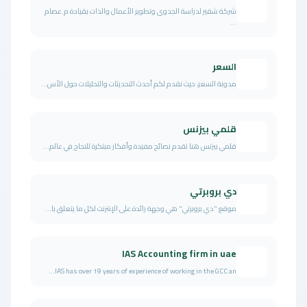
شركة شقير لدراسة الجدوى وتطوير الأعمال والذات بقيادة م.عصام
...
السعر
مدونة السعر، حيث نقدم لكم أحدث التحديثات والتحليلات حول الأس...
قلمي بيزنس
قلمي بيزنس هنا نقدم نصائح مفيدة وأفكار مبتكرة للنجاح في عالم...
دي بروبرتي
موقع "دي بروبرتي" هي وجهة رائدة على الإنترنت لكل ما يتعلق با...
IAS Accounting firm in uae
IAS has over 19 years of experience of working in the GCC an...