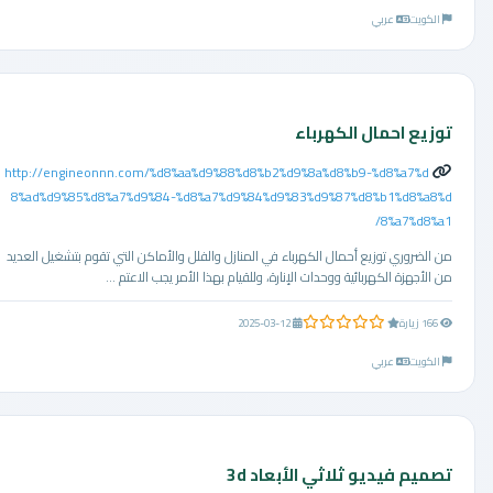
الكويت
عربي
توزيع احمال الكهرباء
http://engineonnn.com/%d8%aa%d9%88%d8%b2%d9%8a%d8%b9-%d8%a7%d
8%ad%d9%85%d8%a7%d9%84-%d8%a7%d9%84%d9%83%d9%87%d8%b1%d8%a8%d
8%a7%d8%a1/
من الضروري توزيع أحمال الكهرباء في المنازل والفلل والأماكن التي تقوم بتشغيل العديد
من الأجهزة الكهربائية ووحدات الإنارة، وللقيام بهذا الأمر يجب الاعتم ...
0.0 من 5 نجوم
166 زيارة
2025-03-12
الكويت
عربي
تصميم فيديو ثلاثي الأبعاد 3d