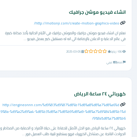
انشاء فيديو موشن جرافيك
http://motionji.com/create-motion-graphics-video/
نعلم ان انشاء فيديو موشن جرافيك والموشن جرافيك في الأيام الحالية يأخذ مكانة كبيرة
في عالم الدعاية و الاعلان بالإضافة الي انه له مستقبل كبير بعمل فيديو ...
0.0 من 5 نجوم
156 زيارة
2025-03-05
مصر
عربي
كهربائي ٢٤ ساعة الرياض
http://engineonnn.com/%d9%83%d9%87%d8%b1%d8%a8%d8%a7%d8%a6%d
9%8a-%d9%a2%d9%a4-%d8%b3%d8%a7%d8%b9%d8%a9-%d8%a7%d9%84%d8%b1%d
9%8a%d8%a7%d8%b6/
كهربائي ٢٤ ساعة الرياض هو الحل الأمثل للحفاظ على حياة الأفراد و الحماية من المخاطر و
الحوادث الناتجة عن مشاكل الكهرباء فهو يستطيع تلبية طلب العميل فور ...