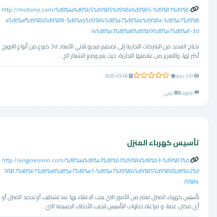
http://motionji.com/%d8%aa%d8%b5%d9%85%d9%8a%d9%85-%d9%81%d9%8
a%d8%af%d9%8a%d9%88-%d8%ab%d9%84%d8%a7%d8%ab%d9%8a-%d8%a7%d9%8
4%d8%a3%d8%a8%d8%b9%d8%a7%d8%af-3d/
تحتاج العديد من الشركات التجارية إلى تصميم فيديو ثلاثي الأبعاد 3d كنوع من أنواع الترويج
أكثر لها، والتعزيز من علامتها التجارية، حيث يتم وضع الشعار الخ ...
0.0 من 5 نجوم
210 زيارة
2025-03-06
الكويت
عربي
تأسيس كهرباء المنزل
http://engineonnn.com/%d8%aa%d8%a3%d8%b3%d9%8a%d8%b3-%d9%83%d
9%87%d8%b1%d8%a8%d8%a7%d8%a1-%d8%a7%d9%84%d9%85%d9%86%d8%b2%d
9%84/
تأسيس كهرباء المنزل تعتبر من الأمور التي يجب الاعتناء بها عند تشطيب أو تجديد المنزل أو
أي مكان عمتا، و مراعاة خطوات التأسيس لتجنب الأخطاء الجسيمة التي ...