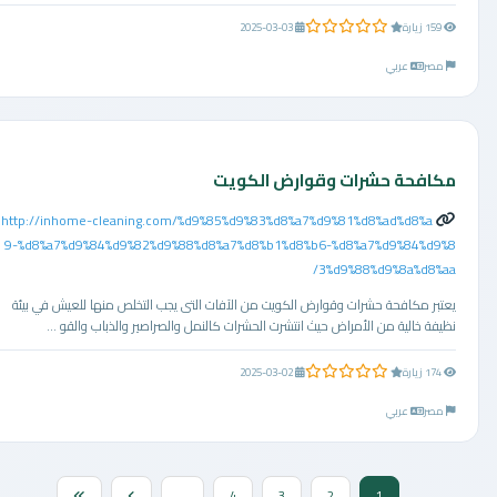
0.0 من 5 نجوم
159 زيارة
2025-03-03
مصر
عربي
مكافحة حشرات وقوارض الكويت
http://inhome-cleaning.com/%d9%85%d9%83%d8%a7%d9%81%d8%ad%d8%a
9-%d8%a7%d9%84%d9%82%d9%88%d8%a7%d8%b1%d8%b6-%d8%a7%d9%84%d9%8
3%d9%88%d9%8a%d8%aa/
يعتبر مكافحة حشرات وقوارض الكويت من الآفات التى يجب التخلص منها للعيش في بيئة
نظيفة خالية من الأمراض حيث انتشرت الحشرات كالنمل والصراصير والذباب والقو ...
0.0 من 5 نجوم
174 زيارة
2025-03-02
مصر
عربي
...
4
3
2
1