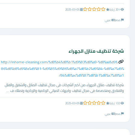
0.0 من 5 نجوم
201 زيارة
2025-03-05
مصر
عربي
شركة تنظيف منازل الجهراء
http://inhome-cleaning.com/%d8%b4%d8%b1%d9%83%d8%a9-%d8%aa%d9%
86%d8%b8%d9%8a%d9%81-%d9%85%d9%86%d8%a7%d8%b2%d9%84-%d8%a7%d9%
84%d8%ac%d9%87%d8%b1%d8%a7%d8%a1/
شركة تنظيف منازل الجهراء من اكبر الشركات فى مجال تنظيف المنازل والشقق والفلل
والفنادق ومتخصصة فى مجال تنظيف واجهات المباني الرخامية والزجاجية وتمتلك ف ...
0.0 من 5 نجوم
132 زيارة
2025-03-05
مصر
عربي