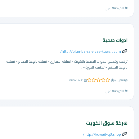
الكويت
عربي
ادوات صحية
http://plumberservices-kuwait.com/
تركيب وتصليح الادوات الصحية بالكويت - تسليك المجاري - تسليك بالوعة الحمام - تسليك
بالوعة المطبخ - تنظيف الجورة - ...
0.0 من 5 نجوم
99 زيارة
2025-12-11
الكويت
عربي
شركة سوق الكويت
http://kuwait-q8.shop/