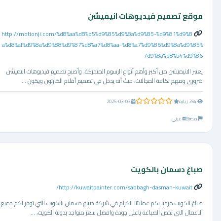
موقع تصميم فيديوهات انيميشن
http://motionji.com/%d8%aa%d8%b5%d9%85%d9%8a%d9%85-%d9%81%d9%8
a%d8%af%d9%8a%d9%88%d9%87%d8%a7%d8%aa-%d8%a7%d9%86%d9%8a%d9%85%
d9%8a%d8%b4%d9%86/
يعتبر الانيميشن من أكبر وأهم أنواع الرسوم المتحركة، وأصبح تصميم فيديوهات انيميشن
ضروري ومهم لكافة المجالات، حيث أنه يدخل في تصميم أفلام الكارتون ويكون ...
0.0 من 5 نجوم
254 زيارة
2025-03-03
مصر
عربي
صباغ دسمان بالكويت
http://kuwaitpainter.com/sabbagh-dasman-kuwait/
صباغ الكويت مرحبا بكم عملائنا الكرام في شركة صباغ دسمان بالكويت التي توفر لكم جميع
الاعمال التي تخص الصباغة باعلى جودة وافضل سعر متواجد بدولة الكويت، ...