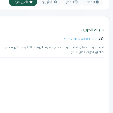
الأحدث
الأقدم
الأكثر زيارة
الأعلى تقييماً
سباك الكويت
http://alazezia8080.click/
تسليك بالوعة الحمام - تسليك بالوعة المطبخ - تنظيف الجورة - ازالة الروائح الكريهه بجميع
مناطق الكويت. اتصل بنا الان ...