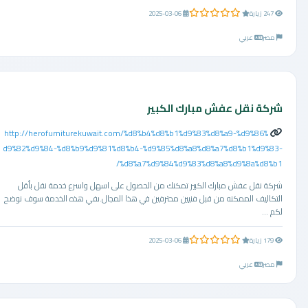
0.0 من 5 نجوم
247 زيارة
2025-03-06
مصر
عربي
شركة نقل عفش مبارك الكبير
http://herofurniturekuwait.com/%d8%b4%d8%b1%d9%83%d8%a9-%d9%86%
d9%82%d9%84-%d8%b9%d9%81%d8%b4-%d9%85%d8%a8%d8%a7%d8%b1%d9%83-
%d8%a7%d9%84%d9%83%d8%a8%d9%8a%d8%b1/
شركة نقل عفش مبارك الكبير تمكنك من الحصول على اسهل واسرع خدمة نقل بأقل
التكاليف الممكنه من قبل فنيين محترفين في هذا المجال.ىفي هذه الخدمة سوف نوضح
لكم ...
0.0 من 5 نجوم
179 زيارة
2025-03-06
مصر
عربي